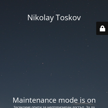
Nikolay Toskov
Maintenance mode is on
Засякохме опити за неоторизиран достъп. За да