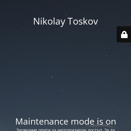
Nikolay Toskov
Maintenance mode is on
Засякохме опити за неоторизиран достъп. За да