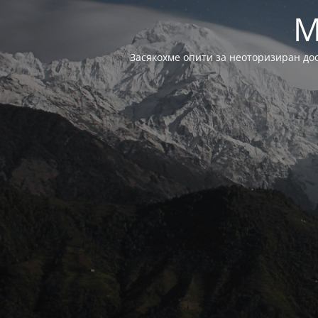
M
Засякохме опити за неоторизиран до