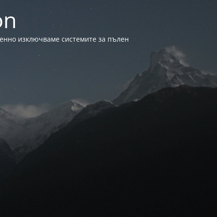
on
менно изключваме системите за пълен