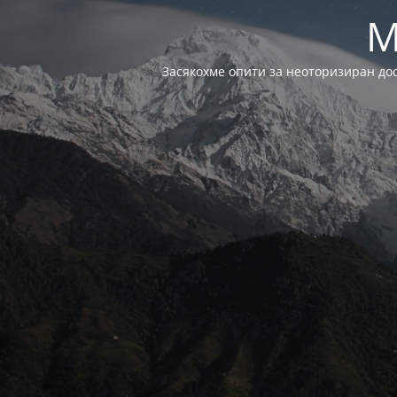
M
Засякохме опити за неоторизиран до