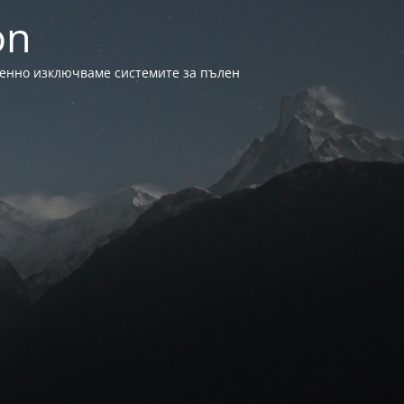
on
менно изключваме системите за пълен