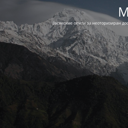
M
Засякохме опити за неоторизиран до