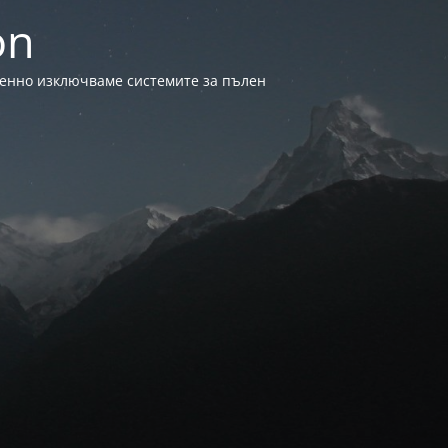
on
менно изключваме системите за пълен