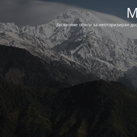
M
Засякохме опити за неоторизиран до