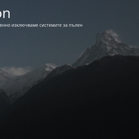
on
менно изключваме системите за пълен