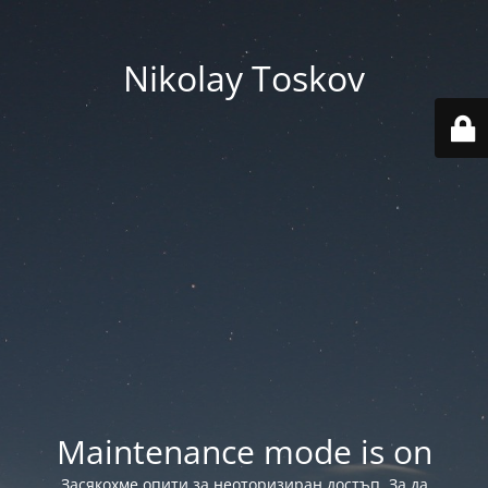
Nikolay Toskov
Maintenance mode is on
Засякохме опити за неоторизиран достъп. За да