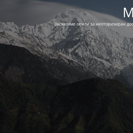
M
Засякохме опити за неоторизиран до