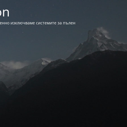
on
менно изключваме системите за пълен