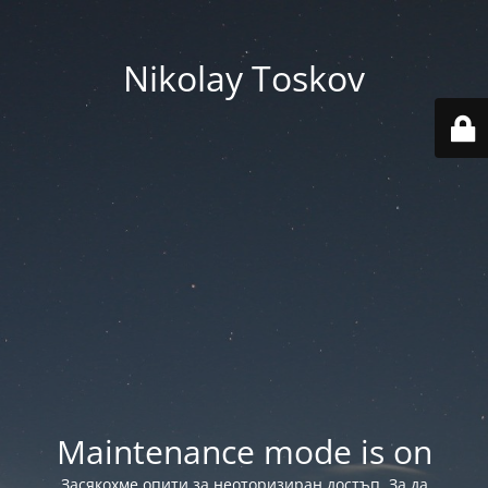
Nikolay Toskov
Maintenance mode is on
Засякохме опити за неоторизиран достъп. За да