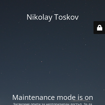
Nikolay Toskov
Maintenance mode is on
Засякохме опити за неоторизиран достъп. За да