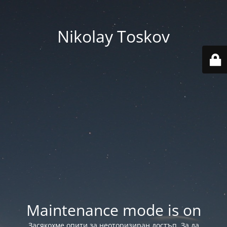
Nikolay Toskov
Maintenance mode is on
Засякохме опити за неоторизиран достъп. За да