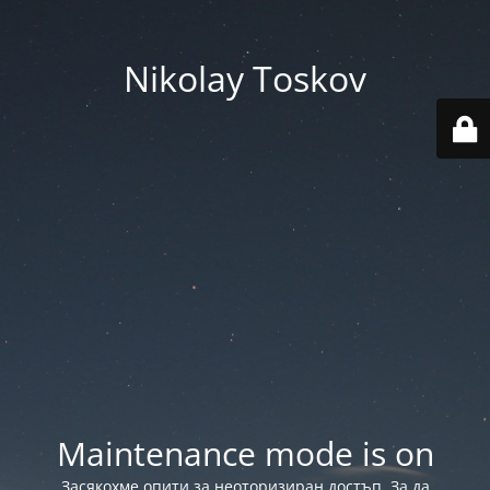
Nikolay Toskov
Maintenance mode is on
Засякохме опити за неоторизиран достъп. За да