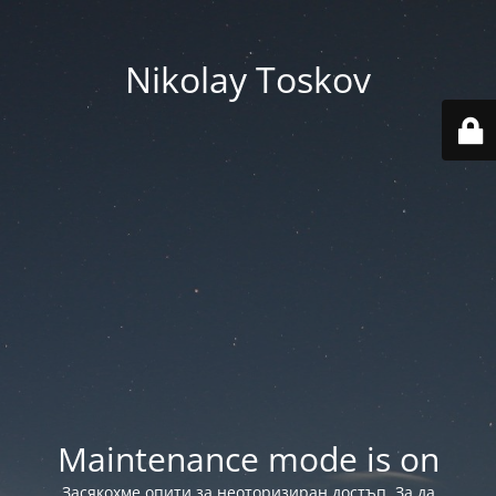
Nikolay Toskov
Maintenance mode is on
Засякохме опити за неоторизиран достъп. За да