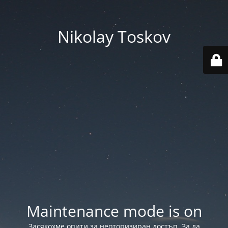
Nikolay Toskov
Maintenance mode is on
Засякохме опити за неоторизиран достъп. За да