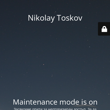
Nikolay Toskov
Maintenance mode is on
Засякохме опити за неоторизиран достъп. За да