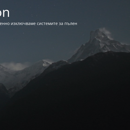
on
менно изключваме системите за пълен