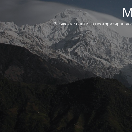
M
Засякохме опити за неоторизиран до