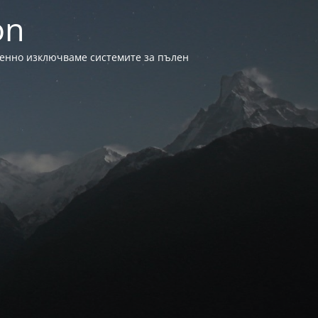
on
менно изключваме системите за пълен