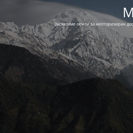
M
Засякохме опити за неоторизиран до