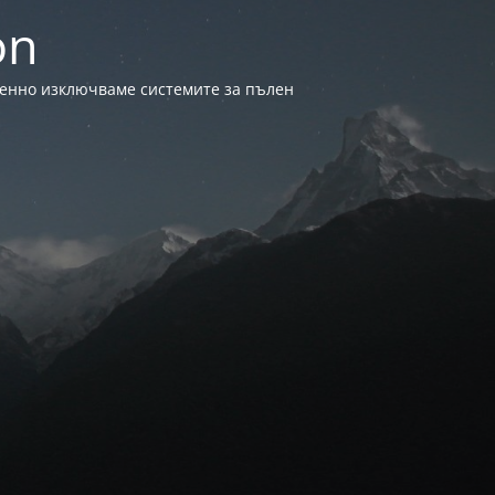
on
менно изключваме системите за пълен