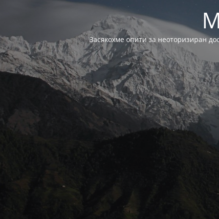
M
Засякохме опити за неоторизиран до