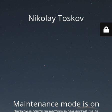
Nikolay Toskov
Maintenance mode is on
Засякохме опити за неоторизиран достъп. За да