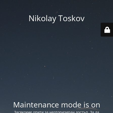
Nikolay Toskov
Maintenance mode is on
Засякохме опити за неоторизиран достъп. За да