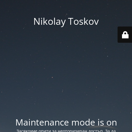
Nikolay Toskov
Maintenance mode is on
Засякохме опити за неоторизиран достъп. За да