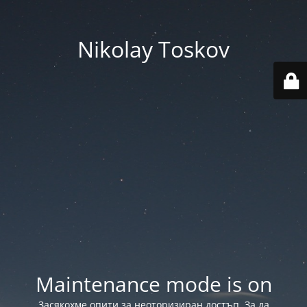
Nikolay Toskov
Maintenance mode is on
Засякохме опити за неоторизиран достъп. За да