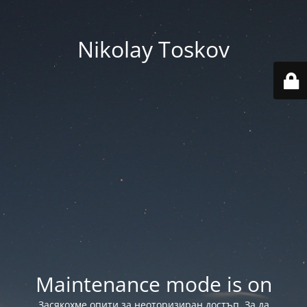
Nikolay Toskov
Maintenance mode is on
Засякохме опити за неоторизиран достъп. За да