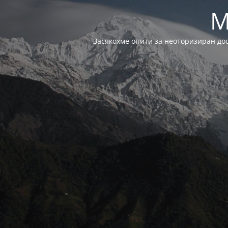
M
Засякохме опити за неоторизиран до