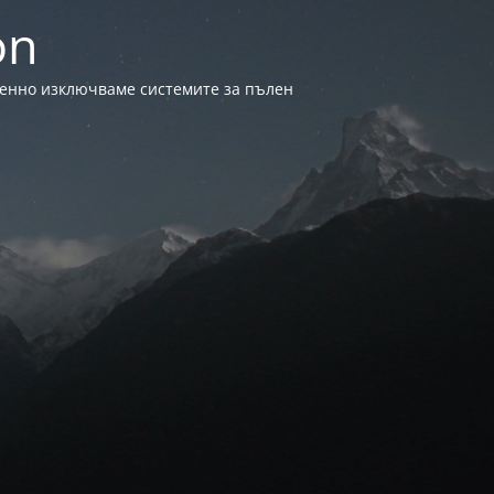
on
менно изключваме системите за пълен