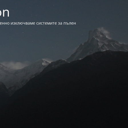
on
менно изключваме системите за пълен