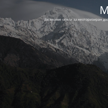
M
Засякохме опити за неоторизиран до