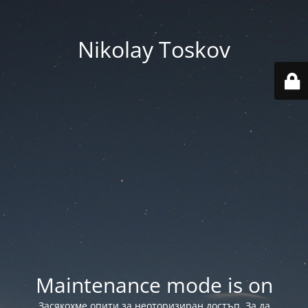
Nikolay Toskov
Maintenance mode is on
Засякохме опити за неоторизиран достъп. За да