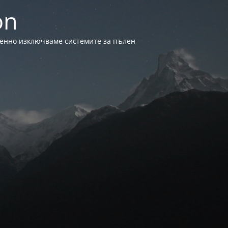
on
менно изключваме системите за пълен