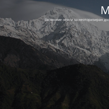
M
Засякохме опити за неоторизиран до