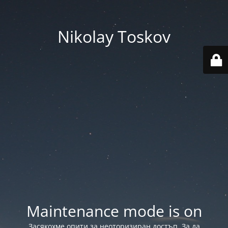
Nikolay Toskov
Maintenance mode is on
Засякохме опити за неоторизиран достъп. За да